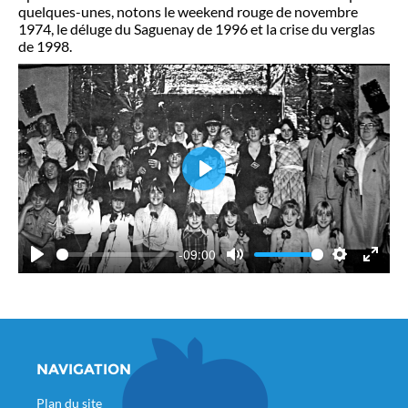
quelques-unes, notons le weekend rouge de novembre
1974, le déluge du Saguenay de 1996 et la crise du verglas
de 1998.
Play
-09:00
Play
Mute
Settings
Ente
full
NAVIGATION
Plan du site