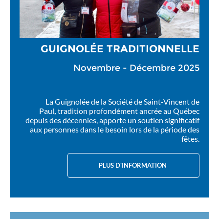
GUIGNOLÉE TRADITIONNELLE
Novembre - Décembre 2025
La Guignolée de la Société de Saint-Vincent de
Paul
,
tradition profondément ancrée au Québec
depuis des décennies, apporte un soutien significatif
aux personnes dans le besoin lors de la période des
fêtes.
PLUS D'INFORMATION