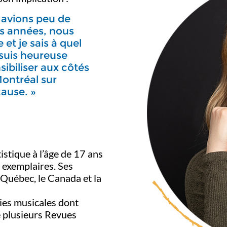
 avions peu de
s années, nous
et je sais à quel
 suis heureuse
ibiliser aux côtés
Montréal sur
cause. »
istique à l’âge de 17 ans
 exemplaires. Ses
 Québec, le Canada et la
ies musicales dont
 plusieurs Revues