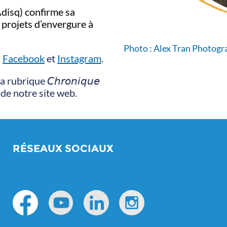
Adisq) confirme sa
 projets d’envergure à
Photo : Alex Tran Photog
s
Facebook
et
Instagram
.
ubrique 𝘊𝘩𝘳𝘰𝘯𝘪𝘲𝘶𝘦
 de notre site web.
RÉSEAUX SOCIAUX