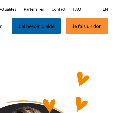
Actualités
Partenaires
Contact
FAQ
|
EN
r
J'ai besoin d'aide
Je fais un don