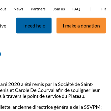
out
News
Partners
Join us
FAQ
|
FR
ive
I need help
I make a donation
0
ré 2020 a été remis par la Société de Saint-
nis et Carole De Courval afin de souligner leur
 à travers le point de service du Plateau.
ette, ancienne directrice générale de la SSVPM ;