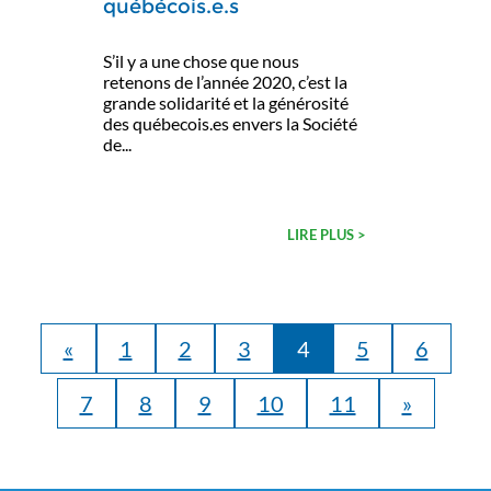
québécois.e.s
S’il y a une chose que nous
retenons de l’année 2020, c’est la
grande solidarité et la générosité
des québecois.es envers la Société
de...
LIRE PLUS >
«
1
2
3
4
5
6
7
8
9
10
11
»